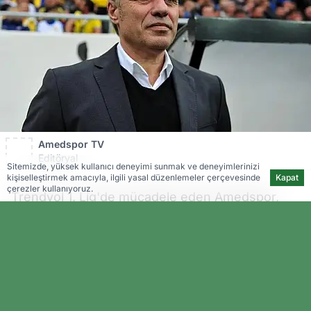
Amedspor TV
Editöryal
Sitemizde, yüksek kullanıcı deneyimi sunmak ve deneyimlerinizi
kişiselleştirmek amacıyla, ilgili yasal düzenlemeler çerçevesinde
Kapat
çerezler kullanıyoruz.
Trendyol 1. Lig'de mücadele eden Amedspor,
Pazartesi günü Şanlıurfa 11 Nisan Stadyumu'nda
Kocaelispor’u konuk edecek. Ligde henüz
galibiyetle tanışamayan Amedspor, teknik
direktör Ersun Yanal yönetiminde ilk 3 puanını
almayı hedefliyor. Ligde oynadığı üç maçta da