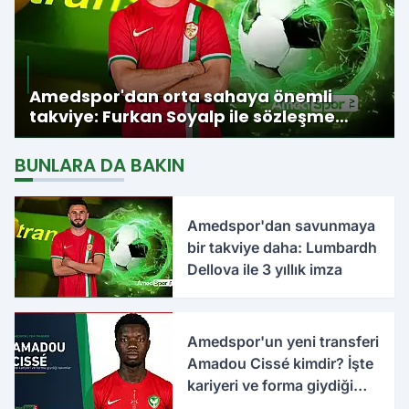
Amedspor'dan orta sahaya önemli
takviye: Furkan Soyalp ile sözleşme
imzalandı
BUNLARA DA BAKIN
Amedspor'dan savunmaya
bir takviye daha: Lumbardh
Dellova ile 3 yıllık imza
Amedspor'un yeni transferi
Amadou Cissé kimdir? İşte
kariyeri ve forma giydiği
takımlar