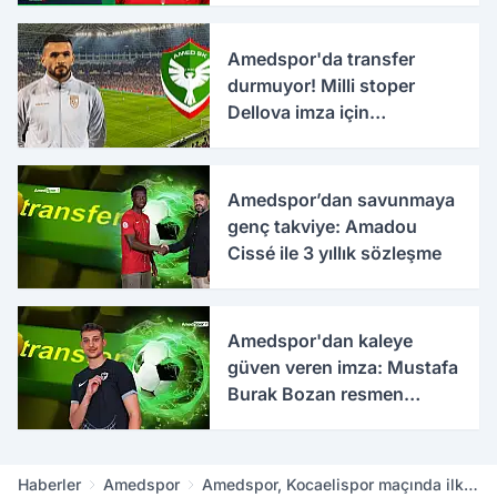
Amedspor'da transfer
durmuyor! Milli stoper
Dellova imza için
Türkiye'ye geldi
Amedspor’dan savunmaya
genç takviye: Amadou
Cissé ile 3 yıllık sözleşme
Amedspor'dan kaleye
güven veren imza: Mustafa
Burak Bozan resmen
açıklandı
Haberler
Amedspor
Amedspor, Kocaelispor maçında ilk