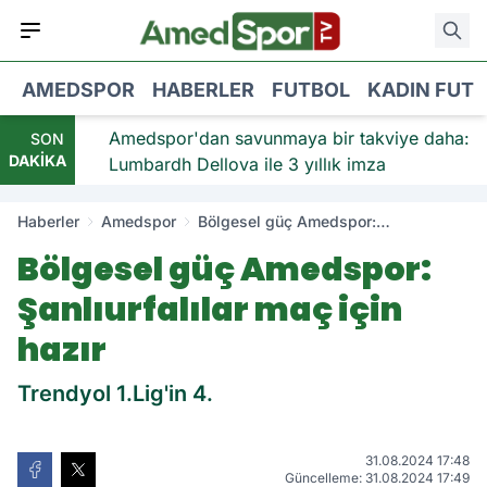
AMEDSPOR
HABERLER
FUTBOL
KADIN FUT
viye:
Amedspor'dan savunmaya bir takviye daha:
SON
DAKİKA
Lumbardh Dellova ile 3 yıllık imza
Haberler
Amedspor
Bölgesel güç Amedspor:
Şanlıurfalılar maç için hazır
Bölgesel güç Amedspor:
Şanlıurfalılar maç için
hazır
Trendyol 1.Lig'in 4.
31.08.2024 17:48
Güncelleme: 31.08.2024 17:49