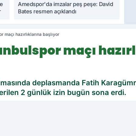
me
Amedspor'da imzalar peş peşe: David
r
Bates resmen açıklandı
 maçı hazırlıklarına başlıyor
nbulspor maçı hazırl
ılaşmasında deplasmanda Fatih Karagümr
rilen 2 günlük izin bugün sona erdi.
cih edilen kaynak olarak ekleyin!