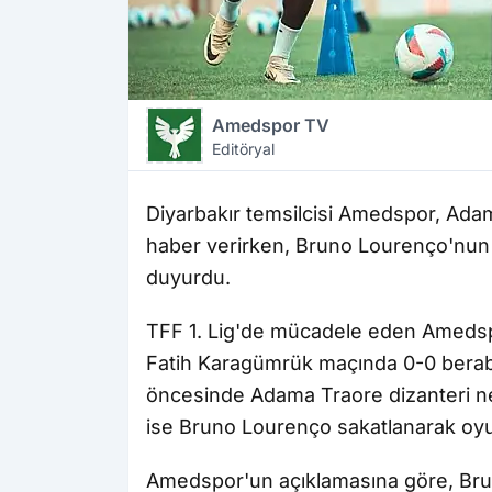
Amedspor TV
Editöryal
Diyarbakır temsilcisi Amedspor, Adama
haber verirken, Bruno Lourenço'nun 
duyurdu.
TFF 1. Lig'de mücadele eden Amedspor
Fatih Karagümrük maçında 0-0 berabe
öncesinde Adama Traore dizanteri ne
ise Bruno Lourenço sakatlanarak oyu
Amedspor'un açıklamasına göre, Bru