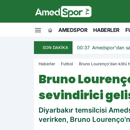
AMEDSPOR
HABERLER
F
andı
00:37
Amedspor'dan sav
SON DAKİKA
Haberler
Futbol
Bruno Lourenço'dan kötü h
Bruno Lourenç
sevindirici gel
Diyarbakır temsilcisi Ameds
verirken, Bruno Lourenço'n