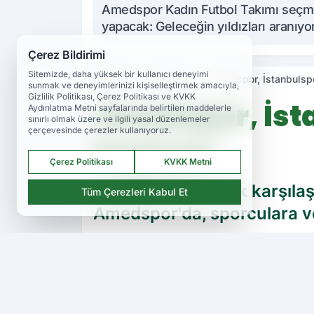
Amedspor Kadın Futbol Takımı seç
yapacak: Geleceğin yıldızları aranıyo
Çerez Bildirimi
Sitemizde, daha yüksek bir kullanıcı deneyimi
Haberler
Amedspor
Amedspor, İstanbulspor
sunmak ve deneyimlerinizi kişiselleştirmek amacıyla,
Gizlilik Politikası, Çerez Politikası ve KVKK
Amedspor, İsta
Aydınlatma Metni sayfalarında belirtilen maddelerle
sınırlı olmak üzere ve ilgili yasal düzenlemeler
çerçevesinde çerezler kullanıyoruz.
başlıyor
Çerez Politikası
KVKK Metni
Trendyol 1.Lig'in ilk karş
Tüm Çerezleri Kabul Et
Amedspor'da, sporculara ve
PAYLAŞ
Amedspor TV
kaynağını Google'da ter