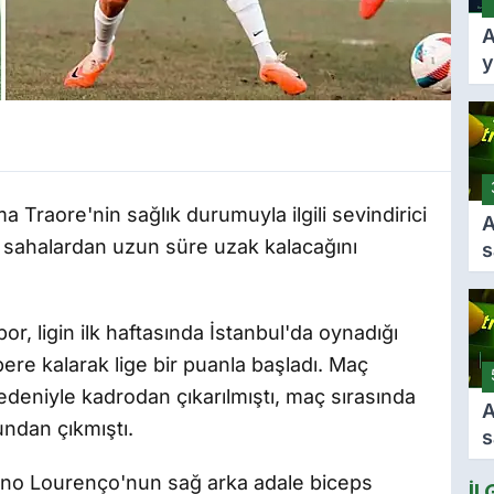
A
y
A
k
k
f
t
 Traore'nin sağlık durumuyla ilgili sevindirici
A
sahalardan uzun süre uzak kalacağını
s
g
A
i
, ligin ilk haftasında İstanbul'da oynadığı
s
re kalarak lige bir puanla başladı. Maç
deniyle kadrodan çıkarılmıştı, maç sırasında
A
ndan çıkmıştı.
s
t
no Lourenço'nun sağ arka adale biceps
İL
L