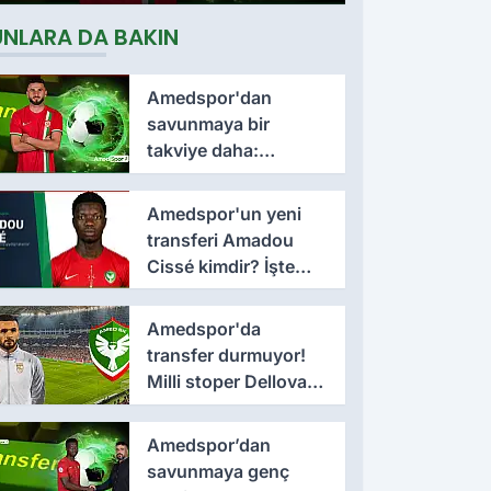
Soyalp ile sözleşme
UNLARA DA BAKIN
imzalandı
Amedspor'dan
savunmaya bir
takviye daha:
Lumbardh Dellova ile
3 yıllık imza
Amedspor'un yeni
transferi Amadou
Cissé kimdir? İşte
kariyeri ve forma
giydiği takımlar
Amedspor'da
transfer durmuyor!
Milli stoper Dellova
imza için Türkiye'ye
geldi
Amedspor’dan
savunmaya genç