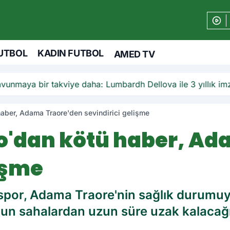
UTBOL
KADIN FUTBOL
AMED TV
unmaya bir takviye daha: Lumbardh Dellova ile 3 yıllık im
aber, Adama Traore'den sevindirici gelişme
o'dan kötü haber, Ad
işme
por, Adama Traore'nin sağlık durumuyla 
un sahalardan uzun süre uzak kalacağı