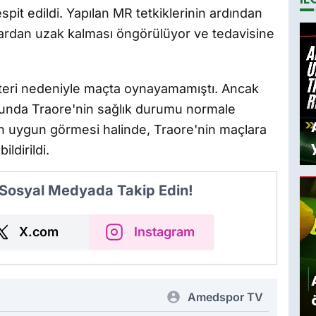
espit edildi. Yapılan MR tetkiklerinin ardından
D
y
lardan uzak kalması öngörülüyor ve tedavisine
teri nedeniyle maçta oynayamamıştı. Ancak
cunda Traore'nin sağlık durumu normale
ın uygun görmesi halinde, Traore'nin maçlara
ldirildi.
 Sosyal Medyada Takip Edin!
X.com
Instagram
Amedspor TV