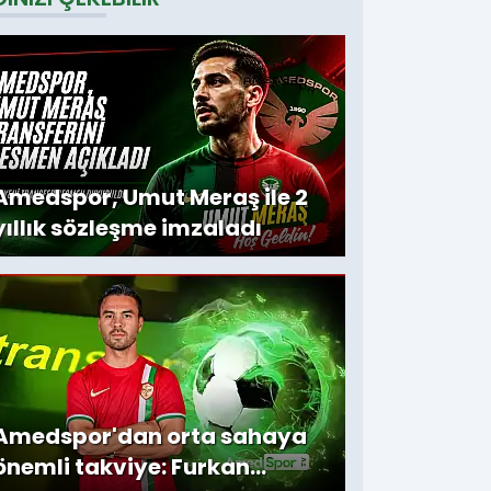
ellova ile 3
imzaladı
ıllık imza
Amedspor, Umut Meraş ile 2
yıllık sözleşme imzaladı
Amedspor'dan orta sahaya
önemli takviye: Furkan