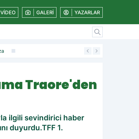
VİDEO
GALERİ
YAZARLAR
za
19:11
Amedspor'dan kal
ama Traore'den
ilgili sevindirici haber
nı duyurdu.TFF 1.