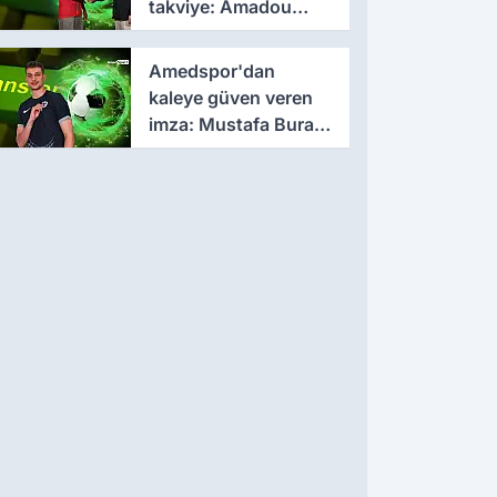
takviye: Amadou
Cissé ile 3 yıllık
sözleşme
Amedspor'dan
kaleye güven veren
imza: Mustafa Burak
Bozan resmen
açıklandı