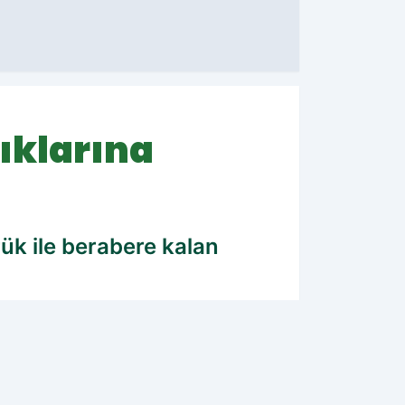
ıklarına
ük ile berabere kalan
13.08.2024 10:16
Güncelleme: 13.08.2024 10:17