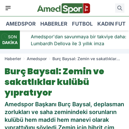
AMEDSPOR
HABERLER
FUTBOL
KADIN FUT
viye:
Amedspor'dan savunmaya bir takviye daha:
SON
DAKİKA
Lumbardh Dellova ile 3 yıllık imza
Haberler
Amedspor
Burç Baysal: Zemin ve sakatlıklar
kulübü yıpratıyor
Burç Baysal: Zemin ve
sakatlıklar kulübü
yıpratıyor
Amedspor Başkanı Burç Baysal, deplasman
zorlukları ve saha zeminindeki sorunların
kulübü hem maddi hem manevi olarak
yıprattığını söyledi.Zemin için hibrit çim