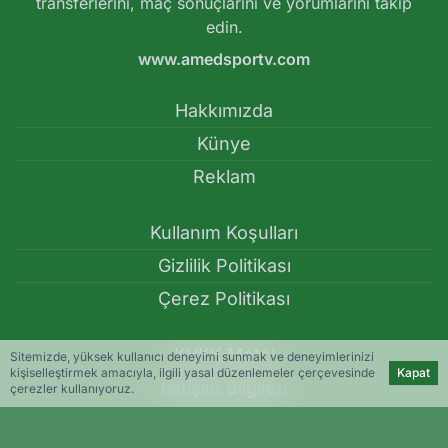
transferlerini, maç sonuçlarını ve yorumlarını takip
edin.
www.amedsportv.com
Hakkımızda
Künye
Reklam
Kullanım Koşulları
Gizlilik Politikası
Çerez Politikası
KVKK Metni
Sitemizde, yüksek kullanıcı deneyimi sunmak ve deneyimlerinizi
kişiselleştirmek amacıyla, ilgili yasal düzenlemeler çerçevesinde
Kapat
İletişim Bilgileri
çerezler kullanıyoruz.