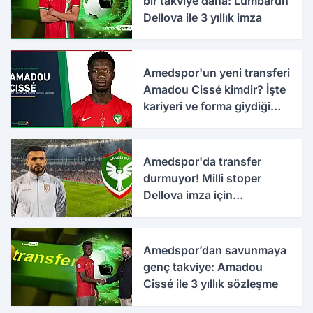
bir takviye daha: Lumbardh
Dellova ile 3 yıllık imza
Amedspor'un yeni transferi
Amadou Cissé kimdir? İşte
kariyeri ve forma giydiği
takımlar
Amedspor'da transfer
durmuyor! Milli stoper
Dellova imza için
Türkiye'ye geldi
Amedspor’dan savunmaya
genç takviye: Amadou
Cissé ile 3 yıllık sözleşme