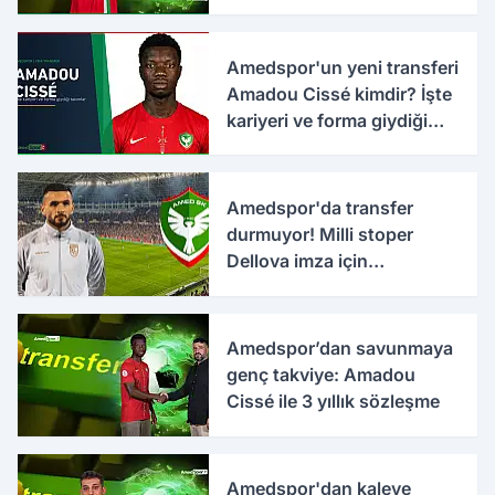
Amedspor'un yeni transferi
Amadou Cissé kimdir? İşte
kariyeri ve forma giydiği
takımlar
Amedspor'da transfer
durmuyor! Milli stoper
Dellova imza için
Türkiye'ye geldi
Amedspor’dan savunmaya
genç takviye: Amadou
Cissé ile 3 yıllık sözleşme
Amedspor'dan kaleye