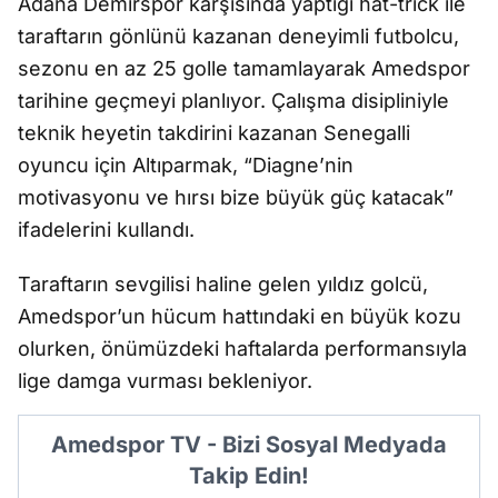
Adana Demirspor kar
şı
s
ında yaptığı hat-trick ile
taraftarın g
önlünü kazanan deneyimli futbolcu,
sezonu en az 25 golle tamamlayarak Amedspor
tarihine geçmeyi planl
ıyor.
Çal
ışma disipliniyle
teknik heyetin takdirini kazanan Senegalli
oyuncu i
çin Alt
ıparmak, “Diagne’nin
motivasyonu ve hırsı bize b
üyük güç katacak”
ifadelerini kulland
ı.
Taraftarın sevgilisi haline gelen yıldız golc
ü,
Amedspor’un hücum hatt
ındaki en b
üyük kozu
olurken, önümüzdeki haftalarda performans
ıyla
lige damga vurması bekleniyor.
Amedspor TV - Bizi Sosyal Medyada
Takip Edin!