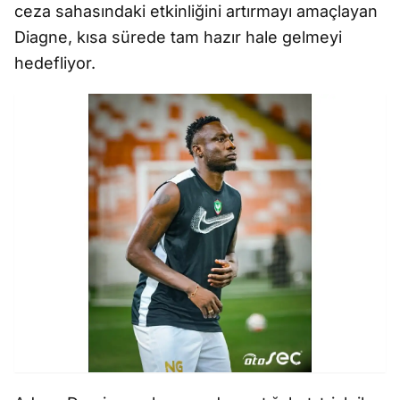
ceza sahasındaki etkinli
ğ
ini art
ırmayı ama
çlayan
Diagne, k
ısa s
ürede tam haz
ır hale gelmeyi
hedefliyor.