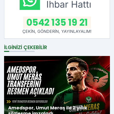
İhbar Hattı
0542 135 19 21
ÇEKİN, GÖNDERİN, YAYINLAYALIM!
İLGINIZI ÇEKEBILIR
Amedspor, Umut Meraş ile 2 yıllık
sözleşme imzaladı