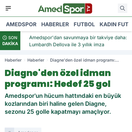
AMEDSPOR
HABERLER
FUTBOL
KADIN FUT
viye:
Amedspor'dan savunmaya bir takviye daha:
SON
DAKİKA
Lumbardh Dellova ile 3 yıllık imza
Haberler
Haberler
Diagne'den özel idman programı:
Hedef 25 gol
Diagne'den özel idman
programı: Hedef 25 gol
Amedspor'un hücum hattındaki en büyük
kozlarından biri haline gelen Diagne,
sezonu 25 golle kapatmayı amaçlıyor.