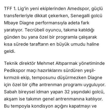
TFF 1. Lig’in yeni ekiplerinden Amedspor, g
üçlü
transferleriyle dikkat çekerken, Senegalli golcü
Mbaye Diagne performans
ıyla adeta fark
yaratıyor. Tecr
übeli oyuncu, tak
ıma katıldığı
g
ünden bu yana özel bir programla çal
ışarak
kısa s
ürede taraftar
ın en b
üyük umudu haline
geldi.
Teknik direktör Mehmet Alt
ıparmak y
önetiminde
Pedikspor maç
ı hazırlıklarını s
ürdüren ye
ş
il-
k
ırmızılı ekip, temposunu d
ü
ş
ürmezken Diagne
için özel bir çifte antrenman program
ı uyguluyor.
Sabah bireysel idman yapan 32 ya
şı
ndaki golcü,
ak
ş
am ise tak
ımın genel antrenmanına katılıyor.
Bu tempoyla kondisyon a
ç
ığını kapatmayı ve