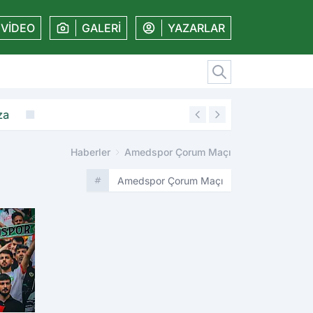
VİDEO
GALERİ
YAZARLAR
za
19:11
Amedspor'dan kal
Haberler
Amedspor Çorum Maçı
Amedspor Çorum Maçı