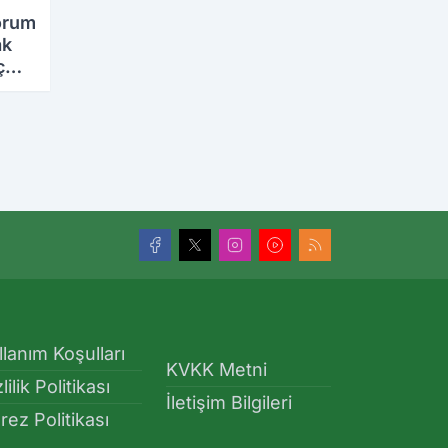
orum
ak
ç
llanım Koşulları
KVKK Metni
lilik Politikası
İletişim Bilgileri
rez Politikası