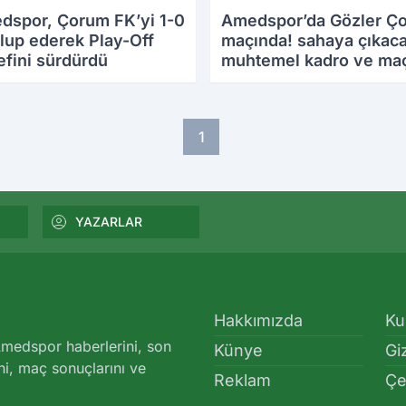
dspor, Çorum FK’yi 1-0
Amedspor’da Gözler Ç
lup ederek Play-Off
maçında! sahaya çıkac
fini sürdürdü
muhtemel kadro ve ma
saati
1
YAZARLAR
Hakkımızda
Ku
medspor haberlerini, son
Künye
Giz
ni, maç sonuçlarını ve
Reklam
Çe