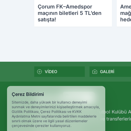
Çorum FK–Amedspor
Ame
maçının biletleri 5 TL’den
mağ
satışta!
hede
VİDEO
GALERİ
Çerez Bildirimi
Sitemizde, daha yüksek bir kullanıcı deneyimi
sunmak ve deneyimlerinizi kişiselleştirmek amacıyla,
Amedspor TV ile Diyarbakır Futbol Kulübü A
Gizlilik Politikası, Çerez Politikası ve KVKK
Aydınlatma Metni sayfalarında belirtilen maddelerle
dakika Amedspor gelişmeleri ve transferleri
sınırlı olmak üzere ve ilgili yasal düzenlemeler
yorumlarını takip edin.
çerçevesinde çerezler kullanıyoruz.