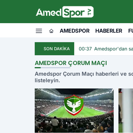
AMEDSPOR
HABERLER
F
andı
00:37
Amedspor'dan sav
SON DAKİKA
AMEDSPOR ÇORUM MAÇI
Amedspor Çorum Maçı haberleri ve son
listeleyin.