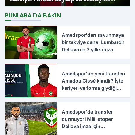
imzalandı
BUNLARA DA BAKIN
Amedspor'dan savunmaya
bir takviye daha: Lumbardh
Dellova ile 3 yıllık imza
Amedspor'un yeni transferi
Amadou Cissé kimdir? İşte
kariyeri ve forma giydiği
takımlar
Amedspor'da transfer
durmuyor! Milli stoper
Dellova imza için
Türkiye'ye geldi