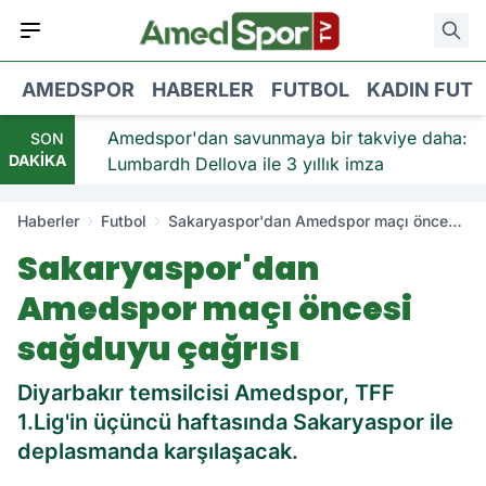
AMEDSPOR
HABERLER
FUTBOL
KADIN FUT
viye:
Amedspor'dan savunmaya bir takviye daha:
SON
DAKİKA
Lumbardh Dellova ile 3 yıllık imza
Haberler
Futbol
Sakaryaspor'dan Amedspor maçı öncesi
sağduyu çağrısı
Sakaryaspor'dan
Amedspor maçı öncesi
sağduyu çağrısı
Diyarbakır temsilcisi Amedspor, TFF
1.Lig'in üçüncü haftasında Sakaryaspor ile
deplasmanda karşılaşacak.