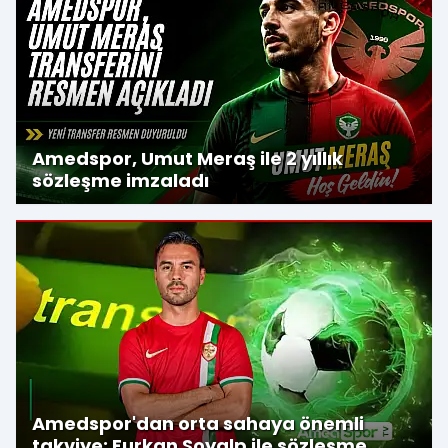
Amedspor, Umut Meraş ile 2 yıllık
sözleşme imzaladı
Amedspor'dan orta sahaya önemli
takviye: Furkan Soyalp ile sözleşme