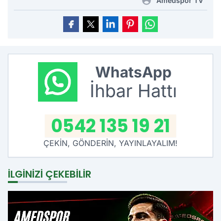
Amedspor TV
WhatsApp
İhbar Hattı
0542 135 19 21
ÇEKİN, GÖNDERİN, YAYINLAYALIM!
İLGINIZI ÇEKEBILIR