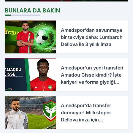
imzalandı
BUNLARA DA BAKIN
Amedspor'dan savunmaya
bir takviye daha: Lumbardh
Dellova ile 3 yıllık imza
Amedspor'un yeni transferi
Amadou Cissé kimdir? İşte
kariyeri ve forma giydiği
takımlar
Amedspor'da transfer
durmuyor! Milli stoper
Dellova imza için
Türkiye'ye geldi