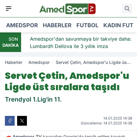
AMEDSPOR
HABERLER
FUTBOL
KADIN FUT
viye:
Amedspor'dan savunmaya bir takviye daha:
SON
DAKİKA
Lumbardh Dellova ile 3 yıllık imza
Haberler
Amedspor
Servet Çetin, Amedspor'u Ligde üst
sıralara taşıdı
Servet Çetin, Amedspor'u
Ligde üst sıralara taşıdı
Trendyol 1.Lig'in 11.
14.01.2025 14:38
Güncelleme: 14.01.2025 14:38
Amedspor TV
kaynağını Google'da tercih edilen kaynak