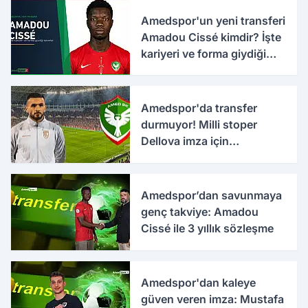
Amedspor'un yeni transferi
Amadou Cissé kimdir? İşte
kariyeri ve forma giydiği
takımlar
Amedspor'da transfer
durmuyor! Milli stoper
Dellova imza için
Türkiye'ye geldi
Amedspor’dan savunmaya
genç takviye: Amadou
Cissé ile 3 yıllık sözleşme
Amedspor'dan kaleye
güven veren imza: Mustafa