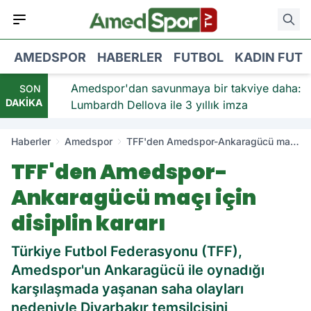
AMEDSPOR
HABERLER
FUTBOL
KADIN FUT
viye:
Amedspor'dan savunmaya bir takviye daha:
SON
DAKİKA
Lumbardh Dellova ile 3 yıllık imza
Haberler
Amedspor
TFF'den Amedspor-Ankaragücü maçı
için disiplin kararı
TFF'den Amedspor-
Ankaragücü maçı için
disiplin kararı
Türkiye Futbol Federasyonu (TFF),
Amedspor'un Ankaragücü ile oynadığı
karşılaşmada yaşanan saha olayları
nedeniyle Diyarbakır temsilcisini