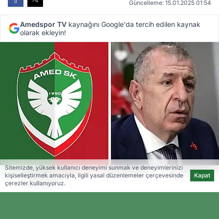
Güncelleme: 15.01.2025 01:54
Amedspor TV
kaynağını Google'da tercih edilen kaynak
olarak ekleyin!
Sitemizde, yüksek kullanıcı deneyimi sunmak ve deneyimlerinizi
Amedspor TV
kişiselleştirmek amacıyla, ilgili yasal düzenlemeler çerçevesinde
Kapat
Editöryal
çerezler kullanıyoruz.
Amedspor, Zafer Partisi Genel Başkanı Ümit