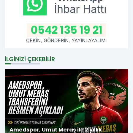
İhbar Hattı
0542 135 19 21
ÇEKİN, GÖNDERİN, YAYINLAYALIM!
İLGINIZI ÇEKEBILIR
Amedspor, Umut Meraş ile 2 yıllık