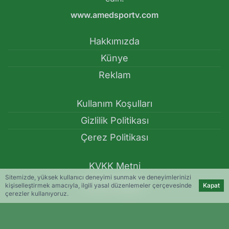
www.amedsportv.com
Hakkımızda
Künye
Reklam
Kullanım Koşulları
Gizlilik Politikası
Çerez Politikası
KVKK Metni
Sitemizde, yüksek kullanıcı deneyimi sunmak ve deneyimlerinizi
İletişim Bilgileri
kişiselleştirmek amacıyla, ilgili yasal düzenlemeler çerçevesinde
Kapat
çerezler kullanıyoruz.
Türkiye Kupası’nda Amedspor maçının tarihi açıklandı! -