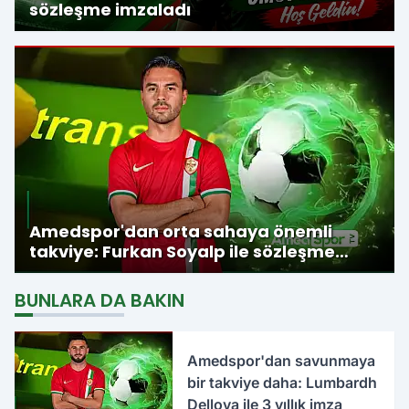
sözleşme imzaladı
Amedspor'dan orta sahaya önemli
takviye: Furkan Soyalp ile sözleşme
imzalandı
BUNLARA DA BAKIN
Amedspor'dan savunmaya
bir takviye daha: Lumbardh
Dellova ile 3 yıllık imza