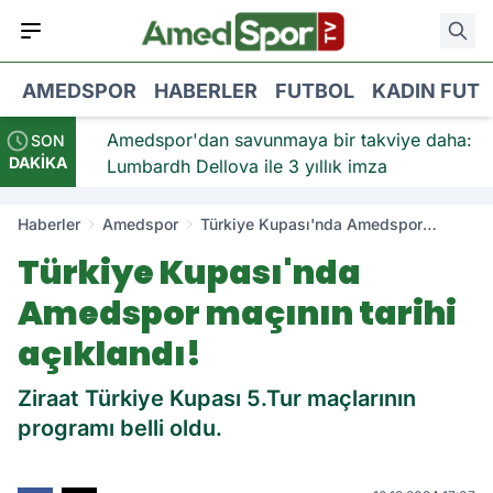
AMEDSPOR
HABERLER
FUTBOL
KADIN FUT
viye:
Amedspor'dan savunmaya bir takviye daha:
SON
DAKİKA
Lumbardh Dellova ile 3 yıllık imza
Haberler
Amedspor
Türkiye Kupası'nda Amedspor
maçının tarihi açıklandı!
Türkiye Kupası'nda
Amedspor maçının tarihi
açıklandı!
Ziraat Türkiye Kupası 5.Tur maçlarının
programı belli oldu.