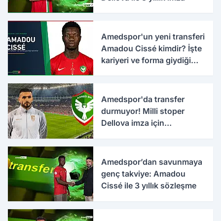
Amedspor'un yeni transferi
Amadou Cissé kimdir? İşte
kariyeri ve forma giydiği
takımlar
Amedspor'da transfer
durmuyor! Milli stoper
Dellova imza için
Türkiye'ye geldi
Amedspor’dan savunmaya
genç takviye: Amadou
Cissé ile 3 yıllık sözleşme