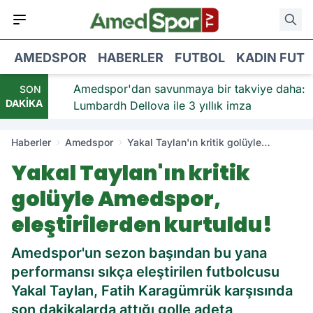
AMEDSPOR
HABERLER
FUTBOL
KADIN FUT
viye:
Amedspor'dan savunmaya bir takviye daha:
SON
DAKİKA
Lumbardh Dellova ile 3 yıllık imza
Haberler
Amedspor
Yakal Taylan'ın kritik golüyle
Amedspor, eleştirilerden kurtuldu!
Yakal Taylan'ın kritik
golüyle Amedspor,
eleştirilerden kurtuldu!
Amedspor'un sezon başından bu yana
performansı sıkça eleştirilen futbolcusu
Yakal Taylan, Fatih Karagümrük karşısında
son dakikalarda attığı golle adeta