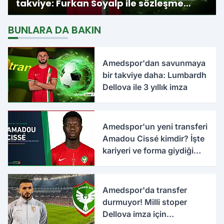
takviye: Furkan Soyalp ile sözleşme
imzalandı
BUNLARA DA BAKIN
Amedspor'dan savunmaya
bir takviye daha: Lumbardh
Dellova ile 3 yıllık imza
Amedspor'un yeni transferi
Amadou Cissé kimdir? İşte
kariyeri ve forma giydiği
takımlar
Amedspor'da transfer
durmuyor! Milli stoper
Dellova imza için