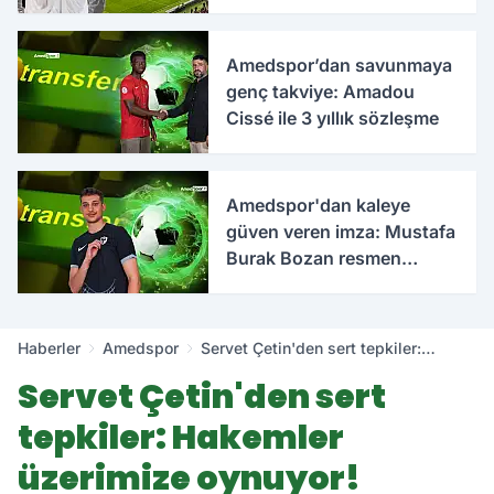
Türkiye'ye geldi
Amedspor’dan savunmaya
genç takviye: Amadou
Cissé ile 3 yıllık sözleşme
Amedspor'dan kaleye
güven veren imza: Mustafa
Burak Bozan resmen
açıklandı
Haberler
Amedspor
Servet Çetin'den sert tepkiler:
Hakemler üzerimize oynuyor!
Servet Çetin'den sert
tepkiler: Hakemler
üzerimize oynuyor!