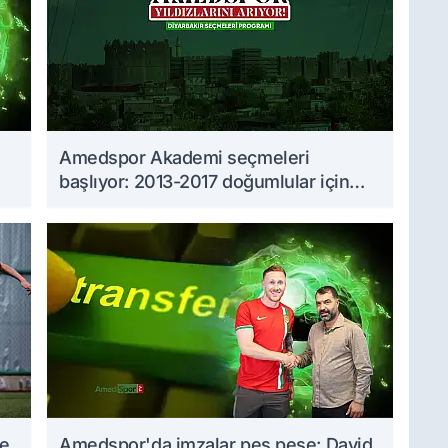
Amedspor Akademi seçmeleri
başlıyor: 2013-2017 doğumlular için
takvim açıklandı
me
Amedspor'da imzalar peş peşe: David