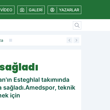
VİDEO
GALERİ
YAZARLAR
za
19:11
Amedspor'dan kal
sağladı
an'ın Esteghlal takımında
a sağladı.Amedspor, teknik
ek için