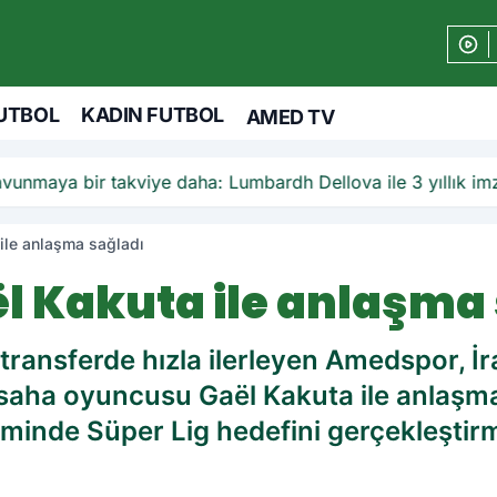
UTBOL
KADIN FUTBOL
AMED TV
unmaya bir takviye daha: Lumbardh Dellova ile 3 yıllık im
ile anlaşma sağladı
 Kakuta ile anlaşma 
transferde hızla ilerleyen Amedspor, İr
 saha oyuncusu Gaël Kakuta ile anlaşm
iminde Süper Lig hedefini gerçekleştirm