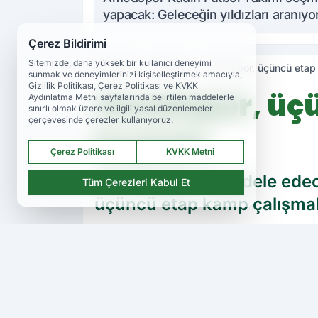
yapacak: Geleceğin yıldızları aranıyo
Çerez Bildirimi
Sitemizde, daha yüksek bir kullanıcı deneyimi
Haberler
Haberler
Amedspor, üçüncü etap 
sunmak ve deneyimlerinizi kişiselleştirmek amacıyla,
Gizlilik Politikası, Çerez Politikası ve KVKK
Amedspor, üçü
Aydınlatma Metni sayfalarında belirtilen maddelerle
sınırlı olmak üzere ve ilgili yasal düzenlemeler
çerçevesinde çerezler kullanıyoruz.
başladı
Çerez Politikası
KVKK Metni
TFF 1.Lig'de mücadele ede
Tüm Çerezleri Kabul Et
üçüncü etap kamp çalışmal
PAYLAŞ
Amedspor TV
kaynağını Google'da ter