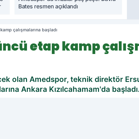
r
Bates resmen açıklandı
kamp çalışmalarına başladı
ncü etap kamp çalış
cek olan Amedspor, teknik direktör Er
arına Ankara Kızılcahamam'da başladı
cih edilen kaynak olarak ekleyin!