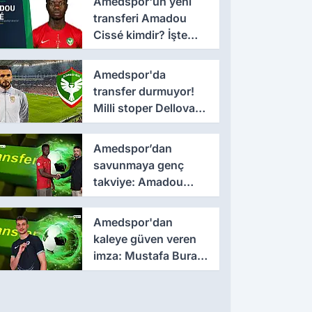
Amedspor'un yeni
transferi Amadou
Cissé kimdir? İşte
kariyeri ve forma
giydiği takımlar
Amedspor'da
transfer durmuyor!
Milli stoper Dellova
imza için Türkiye'ye
geldi
Amedspor’dan
savunmaya genç
takviye: Amadou
Cissé ile 3 yıllık
sözleşme
Amedspor'dan
kaleye güven veren
imza: Mustafa Burak
Bozan resmen
açıklandı