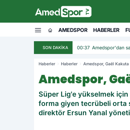
AMEDSPOR
HABERLER
F
andı
00:37
Amedspor'dan sav
SON DAKİKA
Haberler
Haberler
Amedspor, Gaël Kakuta 
Amedspor, Gaël
Süper Lig'e yükselmek için 
forma giyen tecrübeli orta
direktör Ersun Yanal yönet