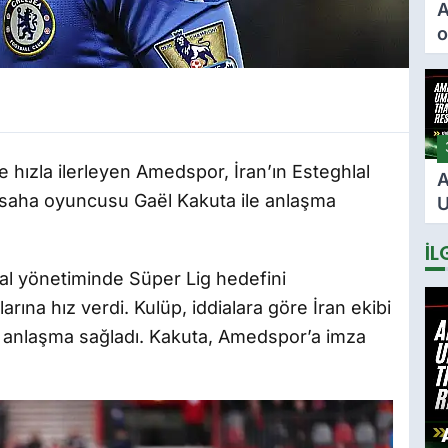
A
o
ö
F
i
i
 hızla ilerleyen Amedspor, İran’ın Esteghlal
A
a saha oyuncusu Gaël Kakuta ile anlaşma
U
2
İL
s
i
al yönetiminde Süper Lig hedefini
arına hız verdi. Kulüp, iddialara göre İran ekibi
e anlaşma sağladı. Kakuta, Amedspor’a imza