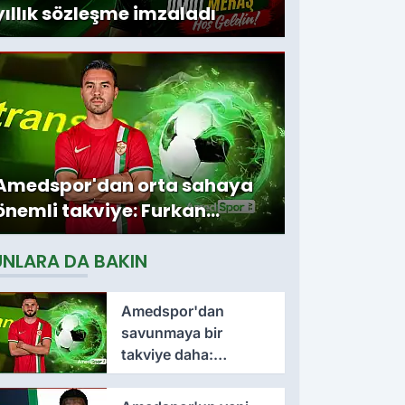
yıllık sözleşme imzaladı
Amedspor'dan orta sahaya
önemli takviye: Furkan
Soyalp ile sözleşme
UNLARA DA BAKIN
imzalandı
Amedspor'dan
savunmaya bir
takviye daha:
Lumbardh Dellova ile
3 yıllık imza