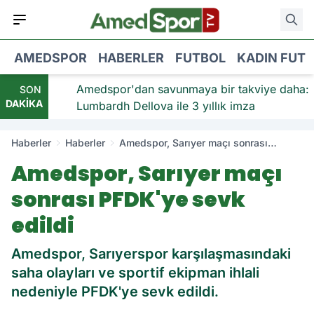
AMEDSPOR
HABERLER
FUTBOL
KADIN FUT
viye:
Amedspor'dan savunmaya bir takviye daha:
SON
DAKİKA
Lumbardh Dellova ile 3 yıllık imza
Haberler
Haberler
Amedspor, Sarıyer maçı sonrası
PFDK'ye sevk edildi
Amedspor, Sarıyer maçı
sonrası PFDK'ye sevk
edildi
Amedspor, Sarıyerspor karşılaşmasındaki
saha olayları ve sportif ekipman ihlali
nedeniyle PFDK'ye sevk edildi.