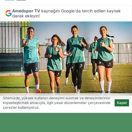
Amedspor TV
kaynağını Google'da tercih edilen kaynak
olarak ekleyin!
Sitemizde, yüksek kullanıcı deneyimi sunmak ve deneyimlerinizi
Amedspor TV
kişiselleştirmek amacıyla, ilgili yasal düzenlemeler çerçevesinde
Kapat
Editöryal
çerezler kullanıyoruz.
Türkcell Kadın Futbol Süper Ligi’nde mücadele
eden Amedspor Kadın Futbol Takımı, Pazar