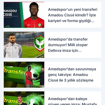
Amedspor'un yeni transferi
Amadou Cissé kimdir? İşte
kariyeri ve forma giydiği
takımlar
Amedspor'da transfer
durmuyor! Milli stoper
Dellova imza için
Türkiye'ye geldi
Amedspor’dan savunmaya
genç takviye: Amadou
Cissé ile 3 yıllık sözleşme
Amedspor'dan kaleye
güven veren imza: Mustafa