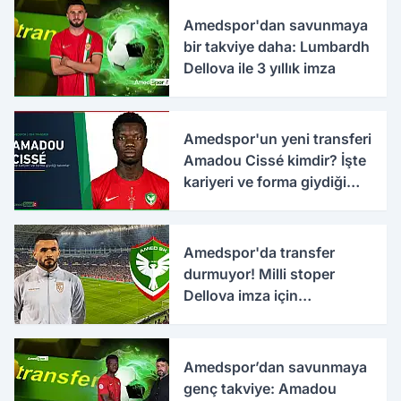
Amedspor'dan savunmaya
bir takviye daha: Lumbardh
Dellova ile 3 yıllık imza
Amedspor'un yeni transferi
Amadou Cissé kimdir? İşte
kariyeri ve forma giydiği
takımlar
Amedspor'da transfer
durmuyor! Milli stoper
Dellova imza için
Türkiye'ye geldi
Amedspor’dan savunmaya
genç takviye: Amadou