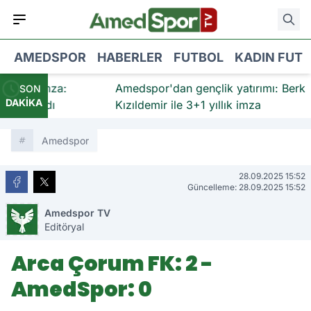
AMEDSPOR
HABERLER
FUTBOL
KADIN FUT
en imza:
Amedspor'dan gençlik yatırımı: Berk
SON
DAKİKA
klandı
Kızıldemir ile 3+1 yıllık imza
Amedspor
28.09.2025 15:52
Güncelleme: 28.09.2025 15:52
Amedspor TV
Editöryal
Arca Çorum FK: 2 -
AmedSpor: 0