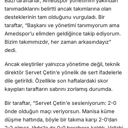
Bazı taraftarlar, Amedspor yönetimini yakından
tanımadıklarını belirtti ancak takımlarına olan
desteklerinin tam olduğunu vurguladı. Bir
taraftar, “Başkanı ve yönetimi tanımıyorum ama
Amedspor’u elimden geldiğince takip ediyorum.
Bizim takımımızdır, her zaman arkasındayız”
dedi.
Ancak eleştiriler yalnızca yönetime değil, teknik
direktör Servet Çetin’e yönelik de sert ifadelerle
dile getirildi. Özellikle son haftalardaki skor
kayıpları taraftarın sabrını zorlamış durumda.
Bir taraftar, “Servet Çetin'e sesleniyorum: 2-0
önde olduğun maçı veriyorsun. Manisa küme
düşme hattında, böyle bir takıma karşı 2-0’dan
2-2 olmaz. Iğdır’la da 0-0 berabere kaldık. Vallahi